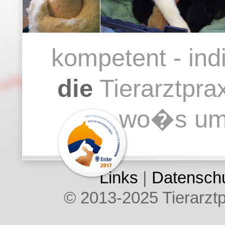
kompetent - indi
die
Tierarztpra
- wo�s u
Links
|
Datenschu
© 2013-2025 Tierarztpr